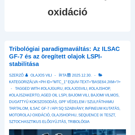
oxidáció
Tribológiai paradigmaváltás: Az ILSAC
GF-7 és az öregített olajok LSPI-
stabilitása
SZERZŐ:
OLAJOS VILI
ÍRTA
2025.12.30.
KATEGORIZÁLVA <PH ID="MTC_1" EQUIV-TEXT="BASE64:JXM="/>
TAGGED WITH
#OLAJGURU
,
#OLAJOSVILI
,
#OLAJSHOP
,
#OLAJSZAKERTO
,
AGED OIL LSPI
,
BAJOMI VILI
,
BAJOMI VILMOS
,
DUGATTYÚ KOKSZOSODÁS
,
GPF VÉDELEM / SZULFÁTHAMU
TARTALOM
,
ILSAC GF-7 / API SQ SZABVÁNY
,
INFINEUM KUTATÁS
,
MOTOROLAJ OXIDÁCIÓ
,
OLAJSHOP.HU
,
SEQUENCE IX TESZT
,
SZTOCHASZTIKUS ELŐGYÚJTÁS
,
TRIBOLÓGIA