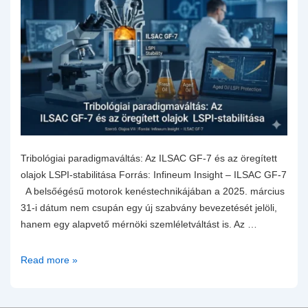
Tribológiai paradigmaváltás: Az ILSAC GF-7 és az öregített
olajok LSPI-stabilitása Forrás: Infineum Insight – ILSAC GF-7
A belsőégésű motorok kenéstechnikájában a 2025. március
31-i dátum nem csupán egy új szabvány bevezetését jelöli,
hanem egy alapvető mérnöki szemléletváltást is. Az …
Tribológiai
Read more »
paradigmaváltás:
Az