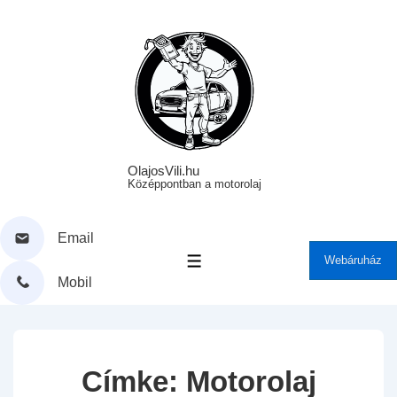
↓
Skip
to
Main
Content
OlajosVili.hu
Középpontban a motorolaj
Email
Webáruház
MENÜ
Mobil
Címke:
Motorolaj