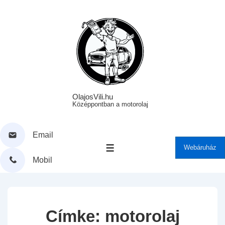
↓
Skip
to
Main
Content
OlajosVili.hu
Középpontban a motorolaj
Email
Webáruház
MENÜ
Mobil
Címke:
motorolaj