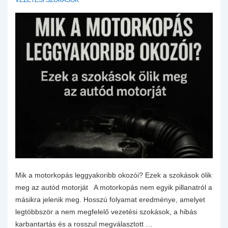
VEZETÉSI SZOKÁSOK
Mik a motorkopás leggyakoribb okozói? Ezek a szokások ölik
meg az autód motorját A motorkopás nem egyik pillanatról a
másikra jelenik meg. Hosszú folyamat eredménye, amelyet
legtöbbször a nem megfelelő vezetési szokások, a hibás
karbantartás és a rosszul megválasztott …