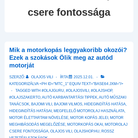
csere fontossága
Mik a motorkopás leggyakoribb okozói?
Ezek a szokások Ölik meg az autód
motorját
SZERZŐ:
OLAJOS VILI
ÍRTA
2025.12.01.
KATEGORIZÁLVA <PH ID="MTC_1" EQUIV-TEXT="BASE64:JXM="/>
TAGGED WITH
#OLAJGURU
,
#OLAJOSVILI
,
#OLAJSHOP
,
#OLAJSZAKERTO
,
AUTÓ KARBANTARTÁSI TIPPEK
,
AUTÓ MŰSZAKI
TANÁCSOK
,
BAJOMI VILI
,
BAJOMI VILMOS
,
HIDEGINDÍTÁS HATÁSA
,
HIDEGINDÍTÁS HATÁSAI
,
MEGFELELŐ MOTOROLAJ HASZNÁLATA
,
MOTOR ÉLETTARTAM NÖVELÉSE
,
MOTOR KOPÁS JELEI
,
MOTOR
MEGHIBÁSODÁS MEGELŐZÉSE
,
MOTORKOPÁS OKAI
,
MOTOROLAJ
CSERE FONTOSSÁGA
,
OLAJOS VILI
,
OLAJSHOP.HU
,
ROSSZ