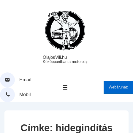
↓
Skip
to
Main
Content
OlajosVili.hu
Középpontban a motorolaj
Email
Webáruház
MENÜ
Mobil
Címke:
hidegindítás