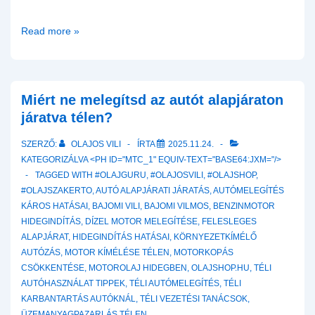
Mik
Read more »
a
motorkopás
leggyakoribb
okozói?
Miért ne melegítsd az autót alapjáraton
Ezek
járatva télen?
a
SZERZŐ:
OLAJOS VILI
ÍRTA
2025.11.24.
szokások
KATEGORIZÁLVA <PH ID="MTC_1" EQUIV-TEXT="BASE64:JXM="/>
Ölik
TAGGED WITH
#OLAJGURU
,
#OLAJOSVILI
,
#OLAJSHOP
,
meg
#OLAJSZAKERTO
,
AUTÓ ALAPJÁRATI JÁRATÁS
,
AUTÓMELEGÍTÉS
az
KÁROS HATÁSAI
,
BAJOMI VILI
,
BAJOMI VILMOS
,
BENZINMOTOR
autód
HIDEGINDÍTÁS
,
DÍZEL MOTOR MELEGÍTÉSE
,
FELESLEGES
motorját
ALAPJÁRAT
,
HIDEGINDÍTÁS HATÁSAI
,
KÖRNYEZETKÍMÉLŐ
AUTÓZÁS
,
MOTOR KÍMÉLÉSE TÉLEN
,
MOTORKOPÁS
CSÖKKENTÉSE
,
MOTOROLAJ HIDEGBEN
,
OLAJSHOP.HU
,
TÉLI
AUTÓHASZNÁLAT TIPPEK
,
TÉLI AUTÓMELEGÍTÉS
,
TÉLI
KARBANTARTÁS AUTÓKNÁL
,
TÉLI VEZETÉSI TANÁCSOK
,
ÜZEMANYAGPAZARLÁS TÉLEN