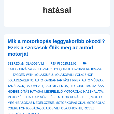
hatásai
Mik a motorkopás leggyakoribb okozói?
Ezek a szokások Ölik meg az autód
motorját
SZERZŐ:
OLAJOS VILI
ÍRTA
2025.12.01.
KATEGORIZÁLVA <PH ID="MTC_1" EQUIV-TEXT="BASE64:JXM="/>
TAGGED WITH
#OLAJGURU
,
#OLAJOSVILI
,
#OLAJSHOP
,
#OLAJSZAKERTO
,
AUTÓ KARBANTARTÁSI TIPPEK
,
AUTÓ MŰSZAKI
TANÁCSOK
,
BAJOMI VILI
,
BAJOMI VILMOS
,
HIDEGINDÍTÁS HATÁSA
,
HIDEGINDÍTÁS HATÁSAI
,
MEGFELELŐ MOTOROLAJ HASZNÁLATA
,
MOTOR ÉLETTARTAM NÖVELÉSE
,
MOTOR KOPÁS JELEI
,
MOTOR
MEGHIBÁSODÁS MEGELŐZÉSE
,
MOTORKOPÁS OKAI
,
MOTOROLAJ
CSERE FONTOSSÁGA
,
OLAJOS VILI
,
OLAJSHOP.HU
,
ROSSZ