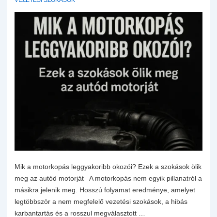
VEZETÉSI SZOKÁSOK
Mik a motorkopás leggyakoribb okozói? Ezek a szokások ölik
meg az autód motorját A motorkopás nem egyik pillanatról a
másikra jelenik meg. Hosszú folyamat eredménye, amelyet
legtöbbször a nem megfelelő vezetési szokások, a hibás
karbantartás és a rosszul megválasztott …