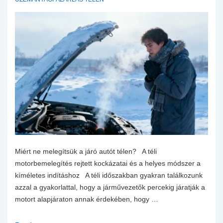
Miért ne melegítsük a járó autót télen? A téli
motorbemelegítés rejtett kockázatai és a helyes módszer a
kíméletes indításhoz A téli időszakban gyakran találkozunk
azzal a gyakorlattal, hogy a járművezetők percekig járatják a
motort alapjáraton annak érdekében, hogy …