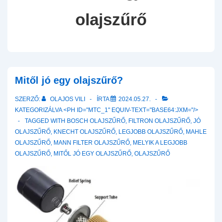
olajszűrő
Mitől jó egy olajszűrő?
SZERZŐ:
OLAJOS VILI
ÍRTA
2024.05.27.
KATEGORIZÁLVA <PH ID="MTC_1" EQUIV-TEXT="BASE64:JXM="/>
TAGGED WITH
BOSCH OLAJSZŰRŐ
,
FILTRON OLAJSZŰRŐ
,
JÓ
OLAJSZŰRŐ
,
KNECHT OLAJSZŰRŐ
,
LEGJOBB OLAJSZŰRŐ
,
MAHLE
OLAJSZŰRŐ
,
MANN FILTER OLAJSZŰRŐ
,
MELYIK A LEGJOBB
OLAJSZŰRŐ
,
MITŐL JÓ EGY OLAJSZŰRŐ
,
OLAJSZŰRŐ