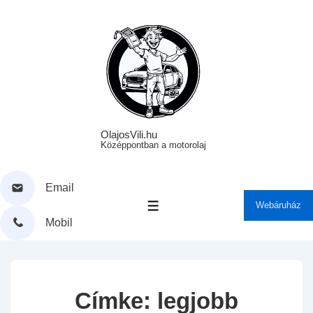
↓
Skip
to
Main
Content
OlajosVili.hu
Középpontban a motorolaj
Email
Webáruház
MENÜ
Mobil
Címke:
legjobb