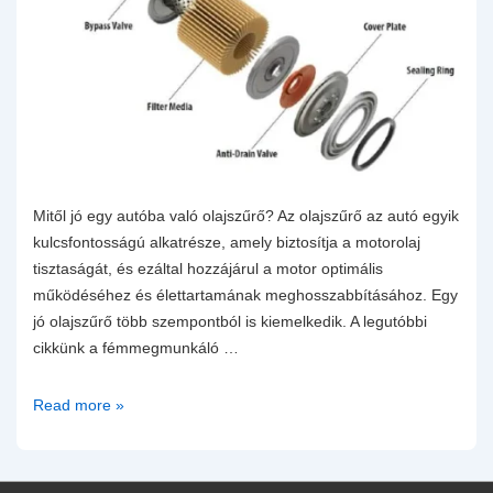
Mitől jó egy autóba való olajszűrő? Az olajszűrő az autó egyik
kulcsfontosságú alkatrésze, amely biztosítja a motorolaj
tisztaságát, és ezáltal hozzájárul a motor optimális
működéséhez és élettartamának meghosszabbításához. Egy
jó olajszűrő több szempontból is kiemelkedik. A legutóbbi
cikkünk a fémmegmunkáló …
Mitől
Read more »
jó
egy
olajszűrő?