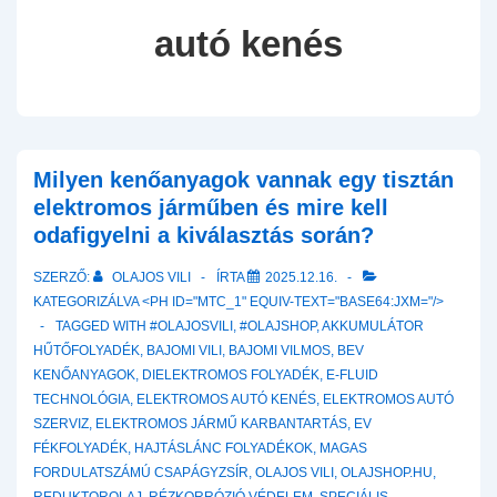
autó kenés
Milyen kenőanyagok vannak egy tisztán
elektromos járműben és mire kell
odafigyelni a kiválasztás során?
SZERZŐ:
OLAJOS VILI
ÍRTA
2025.12.16.
KATEGORIZÁLVA <PH ID="MTC_1" EQUIV-TEXT="BASE64:JXM="/>
TAGGED WITH
#OLAJOSVILI
,
#OLAJSHOP
,
AKKUMULÁTOR
HŰTŐFOLYADÉK
,
BAJOMI VILI
,
BAJOMI VILMOS
,
BEV
KENŐANYAGOK
,
DIELEKTROMOS FOLYADÉK
,
E-FLUID
TECHNOLÓGIA
,
ELEKTROMOS AUTÓ KENÉS
,
ELEKTROMOS AUTÓ
SZERVIZ
,
ELEKTROMOS JÁRMŰ KARBANTARTÁS
,
EV
FÉKFOLYADÉK
,
HAJTÁSLÁNC FOLYADÉKOK
,
MAGAS
FORDULATSZÁMÚ CSAPÁGYZSÍR
,
OLAJOS VILI
,
OLAJSHOP.HU
,