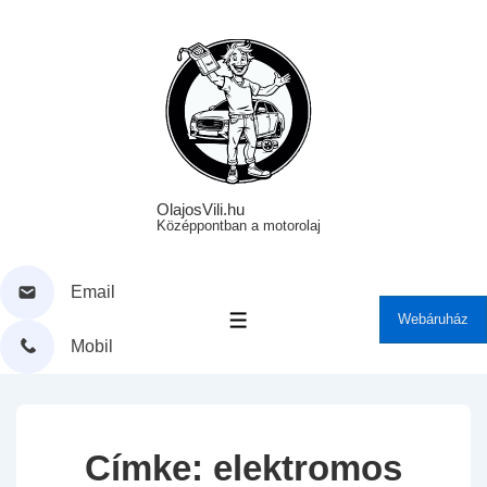
↓
Skip
to
Main
Content
OlajosVili.hu
Középpontban a motorolaj
Email
Webáruház
MENÜ
Mobil
Címke:
elektromos