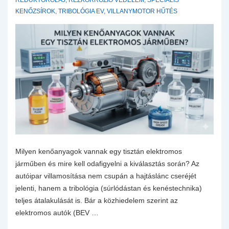
REDUKTOROLAJ
,
RÉZKORRÓZIÓ VÉDELEM
,
SPECIÁLIS
KENŐZSÍROK
,
TRIBOLÓGIA EV
,
VILLANYMOTOR HŰTÉS
Milyen kenőanyagok vannak egy tisztán elektromos
járműben és mire kell odafigyelni a kiválasztás során? Az
autóipar villamosítása nem csupán a hajtáslánc cseréjét
jelenti, hanem a tribológia (súrlódástan és kenéstechnika)
teljes átalakulását is. Bár a közhiedelem szerint az
elektromos autók (BEV …