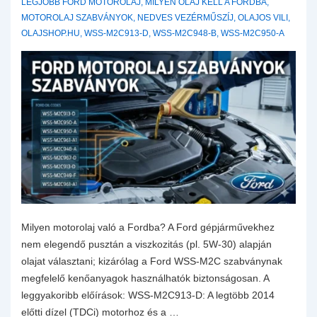
LEGJOBB FORD MOTOROLAJ
,
MILYEN OLAJ KELL A FORDBA
,
MOTOROLAJ SZABVÁNYOK
,
NEDVES VEZÉRMŰSZÍJ
,
OLAJOS VILI
,
OLAJSHOP.HU
,
WSS-M2C913-D
,
WSS-M2C948-B
,
WSS-M2C950-A
Milyen motorolaj való a Fordba? A Ford gépjárművekhez
nem elegendő pusztán a viszkozitás (pl. 5W-30) alapján
olajat választani; kizárólag a Ford WSS-M2C szabványnak
megfelelő kenőanyagok használhatók biztonságosan. A
leggyakoribb előírások: WSS-M2C913-D: A legtöbb 2014
előtti dízel (TDCi) motorhoz és a …