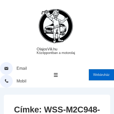
↓
Skip
to
Main
Content
OlajosVili.hu
Középpontban a motorolaj
Email
Webáruház
MENÜ
Mobil
Címke:
WSS-M2C948-