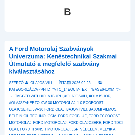
B
A Ford Motorolaj Szabványok
Univerzuma: Kenéstechnikai Szakmai
Útmutató a megfelelő szabvány
kiválasztásához
SZERZŐ:
OLAJOS VILI
ÍRTA
2026.02.23.
KATEGORIZÁLVA <PH ID="MTC_1" EQUIV-TEXT="BASE64:JXM="/>
TAGGED WITH
#OLAJGURU
,
#OLAJOSVILI
,
#OLAJSHOP
,
#OLAJSZAKERTO
,
0W-30 MOTOROLAJ
,
1.0 ECOBOOST
OLAJCSERE
,
5W-30 FORD OLAJ
,
BAJOMI VILI
,
BAJOMI VILMOS
,
BELT-IN-OIL TECHNOLÓGIA
,
FORD ECOBLUE
,
FORD ECOBOOST
MOTOROLAJ
,
FORD MOTOROLAJ
,
FORD OLAJCSERE
,
FORD TDCI
OLAJ
,
FORD TRANSIT MOTOROLAJ
,
LSPI VÉDELEM
,
MELYIK A