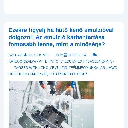
Ezekre figyelj ha hűtő kenő emulzióval
dolgozol! Az emulzió karbantartása
fontosabb lenne, mint a minősége?
SZERZŐ:
OLAJOS VILI
ÍRTA
2023.12.14.
KATEGORIZÁLVA <PH ID="MTC_1" EQUIV-TEXT="BASE64:JXM="/>
TAGGED WITH
#CNC
,
#EMULZIO
,
#FÉMMEGMUNKALAS
,
#MWO
,
HŰTŐ KENŐ EMULKZIÓ
,
HŰTŐ KENŐ FOLYADÉK