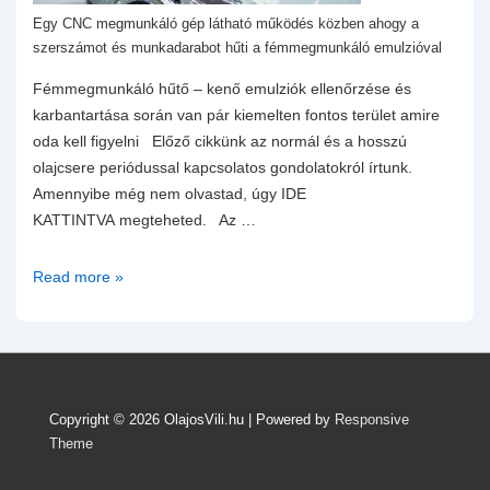
Egy CNC megmunkáló gép látható működés közben ahogy a
szerszámot és munkadarabot hűti a fémmegmunkáló emulzióval
Fémmegmunkáló hűtő – kenő emulziók ellenőrzése és
karbantartása során van pár kiemelten fontos terület amire
oda kell figyelni Előző cikkünk az normál és a hosszú
olajcsere periódussal kapcsolatos gondolatokról írtunk.
Amennyibe még nem olvastad, úgy IDE
KATTINTVA megteheted. Az …
Ezekre
Read more »
figyelj
ha
hűtő
kenő
emulzióval
Copyright © 2026
OlajosVili.hu
| Powered by
Responsive
dolgozol!
Theme
Az
emulzió