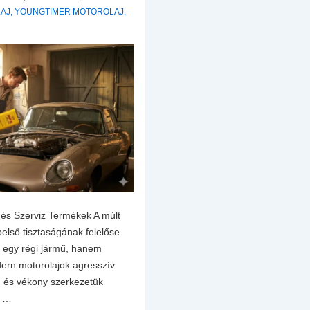
LAJ
,
YOUNGTIMER MOTOROLAJ
,
 és Szerviz Termékek A múlt
belső tisztaságának felelőse
 egy régi jármű, hanem
dern motorolajok agresszív
k) és vékony szerkezetük
k …