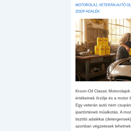
MOTOROLAJ
,
VETERÁN AUTÓ O
ZDDP ADALÉK
Kroon-Oil Classic Motorolajok
értékeinek őrzője és a motor 
Egy veterán autó nem csupán
ipartörténeti műalkotás. A mo
tisztító adalékai (detergense
azonban végzetesek lehetne