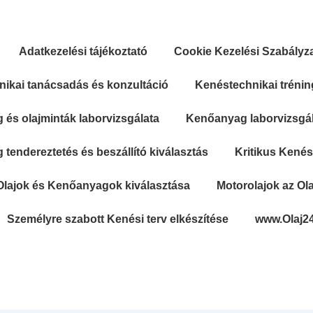
Adatkezelési tájékoztató
Cookie Kezelési Szabályz
ikai tanácsadás és konzultáció
Kenéstechnikai trénin
és olajminták laborvizsgálata
Kenőanyag laborvizsgála
tendereztetés és beszállító kiválasztás
Kritikus Kené
Olajok és Kenőanyagok kiválasztása
Motorolajok az Ola
Személyre szabott Kenési terv elkészítése
www.Olaj2
Secondary