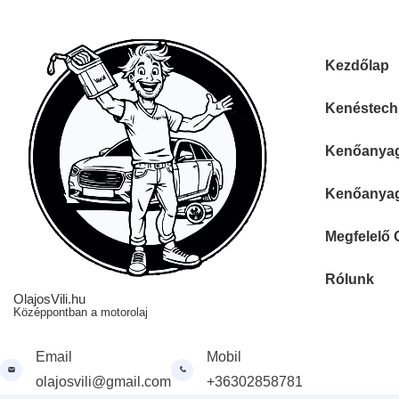
↓
Skip
to
Fő
Kezdőlap
Main
navigáció
Content
Kenéstechn
Kenőanyag 
Kenőanyag 
Megfelelő 
Rólunk
OlajosVili.hu
Középpontban a motorolaj
Email
Mobil
olajosvili@gmail.com
+36302858781