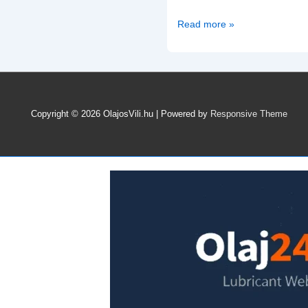
Kroon-
Read more »
Oil
Classic
Motorolajok
Oldtimer
autókhoz
Copyright © 2026
OlajosVili.hu
| Powered by
Responsive Theme
és
Szerviz
Termékek