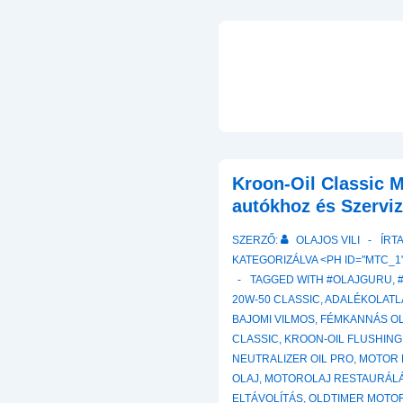
Kroon-Oil Classic M
autókhoz és Szervi
SZERZŐ:
OLAJOS VILI
ÍRT
KATEGORIZÁLVA <PH ID="MTC_1"
TAGGED WITH
#OLAJGURU
,
20W-50 CLASSIC
,
ADALÉKOLATL
BAJOMI VILMOS
,
FÉMKANNÁS O
CLASSIC
,
KROON-OIL FLUSHING
NEUTRALIZER OIL PRO
,
MOTOR 
OLAJ
,
MOTOROLAJ RESTAURÁL
ELTÁVOLÍTÁS
,
OLDTIMER MOTO