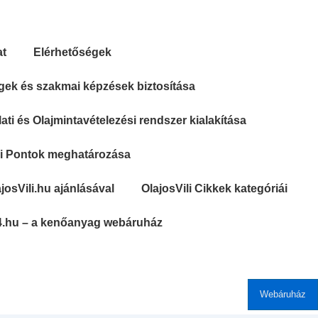
at
Elérhetőségek
gek és szakmai képzések biztosítása
ti és Olajmintavételezési rendszer kialakítása
si Pontok meghatározása
josVili.hu ajánlásával
OlajosVili Cikkek kategóriái
4.hu – a kenőanyag webáruház
Webáruház