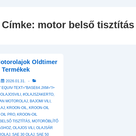
Navigation
Címke:
motor belső tisztítás
otorolajok Oldtimer
z Termékek
A
2026.01.31.
 EQUIV-TEXT="BASE64:JXM="/>
#OLAJOSVILI
,
#OLAJSZAKERTO
,
AN MOTOROLAJ
,
BAJOMI VILI
,
LAJ
,
KROON-OIL
,
KROON-OIL
 OIL PRO
,
KROON-OIL
BELSŐ TISZTÍTÁS
,
MOTORÖBLÍTŐ
ÁSHOZ
,
OLAJOS VILI
,
OLAJSÁR
ROLAJ
,
SAE 30 OLAJ
,
SAE 50