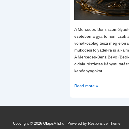
A Mercedes-Benz személyaut
esetében a gyártó nem csak a
vonatkozólag teszi meg előír
működési folyadékra is alkal
A Mercedes-Benz BeVo (Betrieb
oldala részletes iránymutatás
kenőanyagokat …
Váltó,
Read more »
hatjómű
fék
és
fagyálló
folyadékok
Copyright © 2026
OlajosVili.hu
| Powered by
Responsive Theme
Mercedes