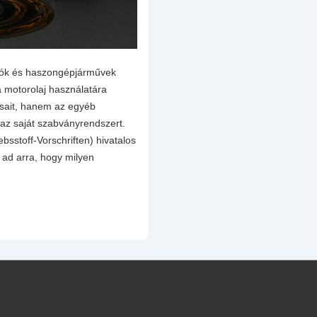
ók és haszongépjárművek
 motorolaj használatára
ásait, hanem az egyéb
maz saját szabványrendszert.
sstoff-Vorschriften) hivatalos
t ad arra, hogy milyen