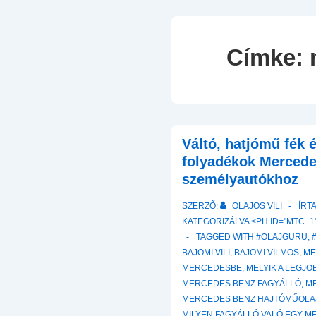
Címke:
Váltó, hatjómű fék é
folyadékok Merced
személyautókhoz
SZERZŐ:
OLAJOS VILI
ÍRT
KATEGORIZÁLVA <PH ID="MTC_1"
TAGGED WITH
#OLAJGURU
,
BAJOMI VILI
,
BAJOMI VILMOS
,
ME
MERCEDESBE
,
MELYIK A LEGJ
MERCEDES BENZ FAGYÁLLÓ
,
M
MERCEDES BENZ HAJTÓMŰOLA
MILYEN FAGYÁLLÓ VALÓ EGY 