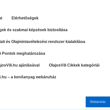
at
Elérhetőségek
gek és szakmai képzések biztosítása
ti és Olajmintavételezési rendszer kialakítása
si Pontok meghatározása
josVili.hu ajánlásával
OlajosVili Cikkek kategóriái
4.hu – a kenőanyag webáruház
Webáruház