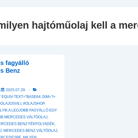
Navigation
milyen hajtóműolaj kell a me
s fagyálló
es Benz
A
2025.07.29.
 EQUIV-TEXT="BASE64:JXM="/>
#OLAJOSVILI
,
#OLAJSHOP
,
LYIK A LEGJOBB FAGYÁLLÓ EGY
OBB MERCEDES VÁLTÓOLAJ
,
ERCEDES BENZ FÉKFOLYADÉK
,
J
,
MERCEDES BENZ VÁLTÓOLAJ
,
MERCEDESBE
,
MILYEN