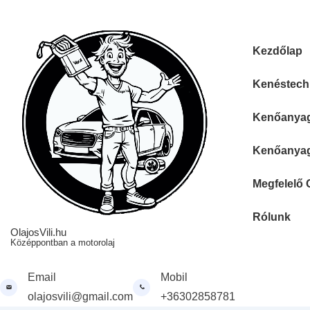
↓
Skip
to
Fő
Kezdőlap
Main
navigáció
Content
Kenéstechn
Kenőanyag 
Kenőanyag 
Megfelelő 
Rólunk
OlajosVili.hu
Középpontban a motorolaj
Email
Mobil
olajosvili@gmail.com
+36302858781