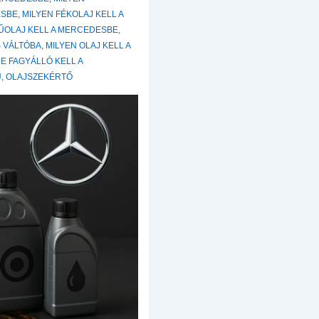
ESBE
,
MILYEN FÉKOLAJ KELL A
ŰOLAJ KELL A MERCEDESBE
,
S VÁLTÓBA
,
MILYEN OLAJ KELL A
E FAGYÁLLÓ KELL A
U
,
OLAJSZEKÉRTŐ