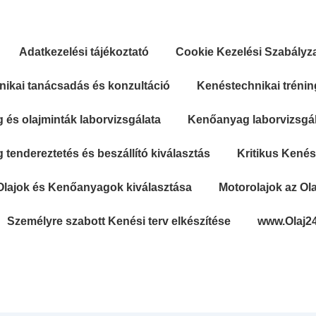
Adatkezelési tájékoztató
Cookie Kezelési Szabályz
ikai tanácsadás és konzultáció
Kenéstechnikai trénin
és olajminták laborvizsgálata
Kenőanyag laborvizsgála
tendereztetés és beszállító kiválasztás
Kritikus Kené
Olajok és Kenőanyagok kiválasztása
Motorolajok az Ola
Személyre szabott Kenési terv elkészítése
www.Olaj2
Secondary