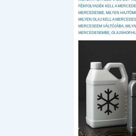
FÉKFOLYADÉK KELL A MERCED
MERCEDESBE
,
MILYEN HAJTÓM
MILYEN OLAJ KELL A MERCEDE
MERCESEEM VÁLTÓJÁBA
,
MILYN
MERCEDESEMBE
,
OLAJSHOP.H