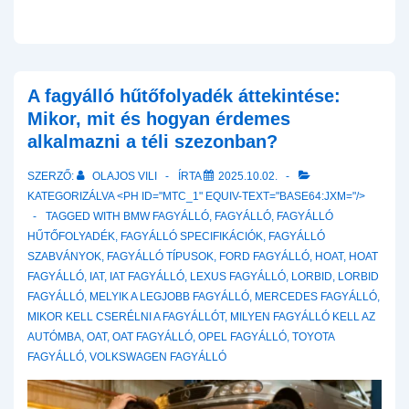
A fagyálló hűtőfolyadék áttekintése:
Mikor, mit és hogyan érdemes
alkalmazni a téli szezonban?
SZERZŐ:
OLAJOS VILI
ÍRTA
2025.10.02.
KATEGORIZÁLVA <PH ID="MTC_1" EQUIV-TEXT="BASE64:JXM="/>
TAGGED WITH
BMW FAGYÁLLÓ
,
FAGYÁLLÓ
,
FAGYÁLLÓ
HŰTŐFOLYADÉK
,
FAGYÁLLÓ SPECIFIKÁCIÓK
,
FAGYÁLLÓ
SZABVÁNYOK
,
FAGYÁLLÓ TÍPUSOK
,
FORD FAGYÁLLÓ
,
HOAT
,
HOAT
FAGYÁLLÓ
,
IAT
,
IAT FAGYÁLLÓ
,
LEXUS FAGYÁLLÓ
,
LORBID
,
LORBID
FAGYÁLLÓ
,
MELYIK A LEGJOBB FAGYÁLLÓ
,
MERCEDES FAGYÁLLÓ
,
MIKOR KELL CSERÉLNI A FAGYÁLLÓT
,
MILYEN FAGYÁLLÓ KELL AZ
AUTÓMBA
,
OAT
,
OAT FAGYÁLLÓ
,
OPEL FAGYÁLLÓ
,
TOYOTA
FAGYÁLLÓ
,
VOLKSWAGEN FAGYÁLLÓ