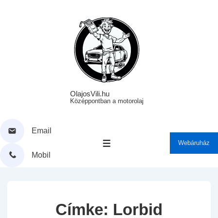
↓
Skip
to
Main
Content
OlajosVili.hu
Középpontban a motorolaj
Email
Webáruház
MENÜ
Mobil
Címke:
Lorbid