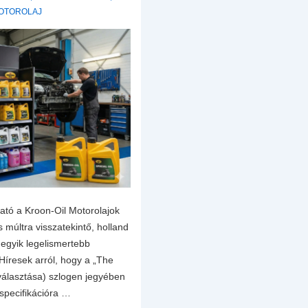
MOTOROLAJ
ató a Kroon-Oil Motorolajok
 múltra visszatekintő, holland
egyik legelismertebb
Híresek arról, hogy a „The
 választása) szlogen jegyében
 specifikációra …