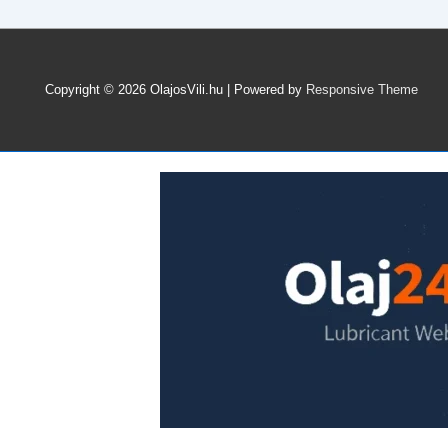
kiválóság,
amit
az
autód
Copyright © 2026
OlajosVili.hu
| Powered by
Responsive Theme
megérdemel:
Kroon-
Oil
motorolajok