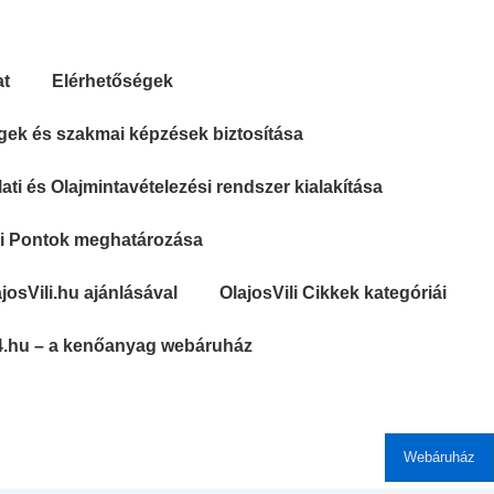
at
Elérhetőségek
gek és szakmai képzések biztosítása
ti és Olajmintavételezési rendszer kialakítása
si Pontok meghatározása
josVili.hu ajánlásával
OlajosVili Cikkek kategóriái
4.hu – a kenőanyag webáruház
Webáruház