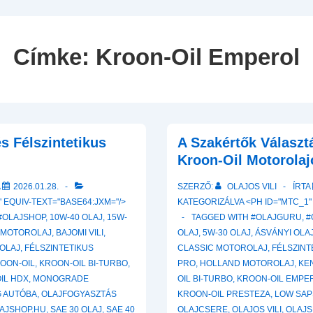
Navigation
Címke:
Kroon-Oil Emperol
s Félszintetikus
A Szakértők Választ
Kroon-Oil Motorolaj
A
2026.01.28.
SZERZŐ:
OLAJOS VILI
ÍRTA
 EQUIV-TEXT="BASE64:JXM="/>
KATEGORIZÁLVA <PH ID="MTC_1"
#OLAJSHOP
,
10W-40 OLAJ
,
15W-
TAGGED WITH
#OLAJGURU
,
#
 MOTOROLAJ
,
BAJOMI VILI
,
OLAJ
,
5W-30 OLAJ
,
ÁSVÁNYI OLA
OLAJ
,
FÉLSZINTETIKUS
CLASSIC MOTOROLAJ
,
FÉLSZINT
OON-OIL
,
KROON-OIL BI-TURBO
,
PRO
,
HOLLAND MOTOROLAJ
,
KE
IL HDX
,
MONOGRADE
OIL BI-TURBO
,
KROON-OIL EMPE
 AUTÓBA
,
OLAJFOGYASZTÁS
KROON-OIL PRESTEZA
,
LOW SAP
AJSHOP.HU
,
SAE 30 OLAJ
,
SAE 40
OLAJCSERE
,
OLAJOS VILI
,
OLAJS