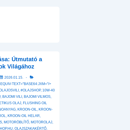
ása: Útmutató a
ok Világához
2026.01.15.
 EQUIV-TEXT="BASE64:JXM="/>
OLAJOSVILI
,
#OLAJSHOP
,
10W-40
J
,
BAJOMI VILI
,
BAJOMI VILMOS
,
ETIKUS OLAJ
,
FLUSHING OIL
NOANYAG
,
KROON-OIL
,
KROON-
ROL
,
KROON-OIL HELAR
,
S
,
MOTORÖBLÍTŐ
,
MOTOROLAJ
,
HOP.HU
,
OLAJSZAKAKÉRTŐ
,