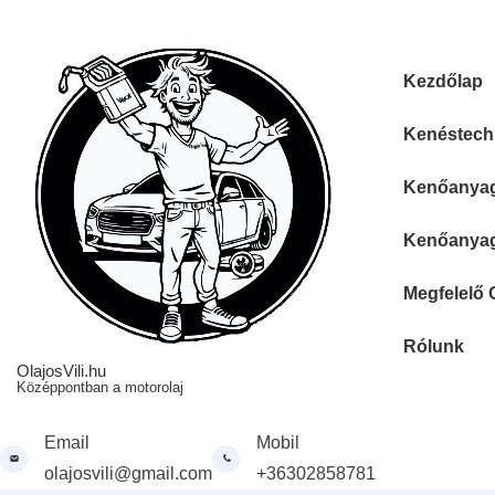
↓
Skip
to
Fő
Kezdőlap
Main
navigáció
Content
Kenéstechn
Kenőanyag 
Kenőanyag 
Megfelelő 
Rólunk
OlajosVili.hu
Középpontban a motorolaj
Email
Mobil
olajosvili@gmail.com
+36302858781