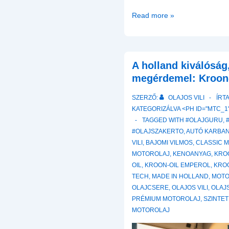
Kroon-
Read more »
Oil
Ásványi
és
Félszintetikus
A holland kiválóság
Motorolajok
megérdemel: Kroon-
SZERZŐ:
OLAJOS VILI
ÍRT
KATEGORIZÁLVA <PH ID="MTC_1"
TAGGED WITH
#OLAJGURU
,
#OLAJSZAKERTO
,
AUTÓ KARBA
VILI
,
BAJOMI VILMOS
,
CLASSIC 
MOTOROLAJ
,
KENOANYAG
,
KRO
OIL
,
KROON-OIL EMPEROL
,
KRO
TECH
,
MADE IN HOLLAND
,
MOTO
OLAJCSERE
,
OLAJOS VILI
,
OLAJ
PRÉMIUM MOTOROLAJ
,
SZINTET
MOTOROLAJ