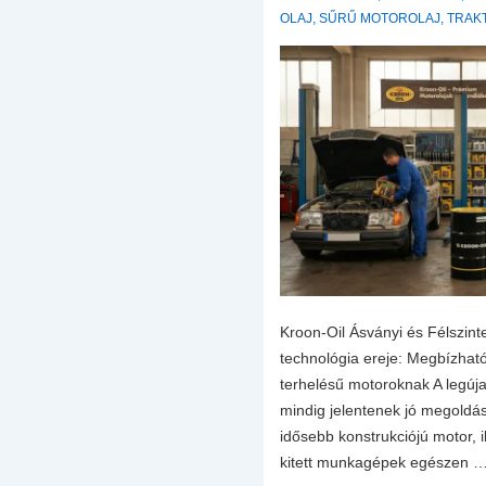
OLAJ
,
SŰRŰ MOTOROLAJ
,
TRAK
Kroon-Oil Ásványi és Félszinte
technológia ereje: Megbízhat
terhelésű motoroknak A legúja
mindig jelentenek jó megoldá
idősebb konstrukciójú motor, 
kitett munkagépek egészen 