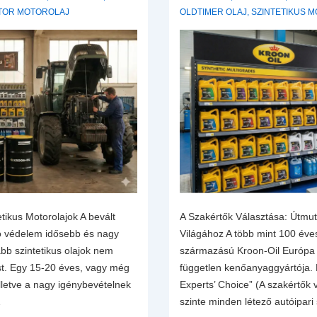
TOR MOTOROLAJ
OLDTIMER OLAJ
,
SZINTETIKUS 
tikus Motorolajok A bevált
A Szakértők Választása: Útmut
ó védelem idősebb és nagy
Világához A több mint 100 éves
bb szintetikus olajok nem
származású Kroon-Oil Európa 
st. Egy 15-20 éves, vagy még
független kenőanyaggyártója. 
illetve a nagy igénybevételnek
Experts’ Choice” (A szakértők
…
szinte minden létező autóipari