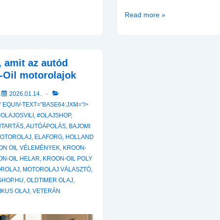
A
Read more »
Szakértők
Választása:
Útmutató
, amit az autód
a
Kroon-
Oil motorolajok
Oil
A
2026.01.14.
Motorolajok
 EQUIV-TEXT="BASE64:JXM="/>
Világához
#OLAJOSVILI
,
#OLAJSHOP
,
NTARTÁS
,
AUTÓÁPOLÁS
,
BAJOMI
MOTOROLAJ
,
ELAFORG
,
HOLLAND
ON OIL VÉLEMÉNYEK
,
KROON-
ON-OIL HELAR
,
KROON-OIL POLY
ROLAJ
,
MOTOROLAJ VÁLASZTÓ
,
SHOP.HU
,
OLDTIMER OLAJ
,
IKUS OLAJ
,
VETERÁN