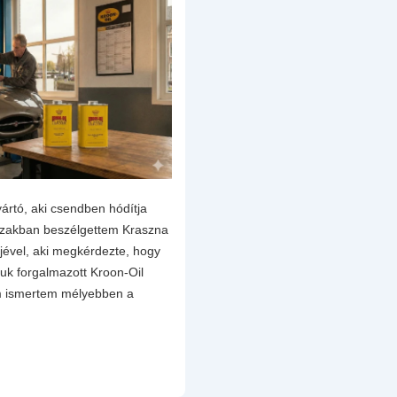
yártó, aki csendben hódítja
szakban beszélgettem Kraszna
őjével, aki megkérdezte, hogy
luk forgalmazott Kroon-Oil
em ismertem mélyebben a