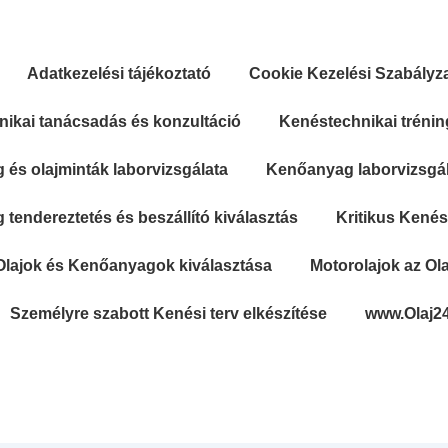
Adatkezelési tájékoztató
Cookie Kezelési Szabályz
ikai tanácsadás és konzultáció
Kenéstechnikai trénin
és olajminták laborvizsgálata
Kenőanyag laborvizsgála
tendereztetés és beszállító kiválasztás
Kritikus Kené
Olajok és Kenőanyagok kiválasztása
Motorolajok az Ola
Személyre szabott Kenési terv elkészítése
www.Olaj2
Secondary