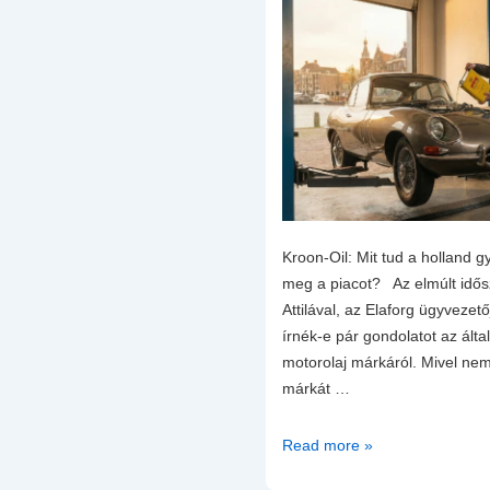
Kroon-Oil: Mit tud a holland g
meg a piacot? Az elmúlt idő
Attilával, az Elaforg ügyvezet
írnék-e pár gondolatot az álta
motorolaj márkáról. Mivel n
márkát …
A
Read more »
holland