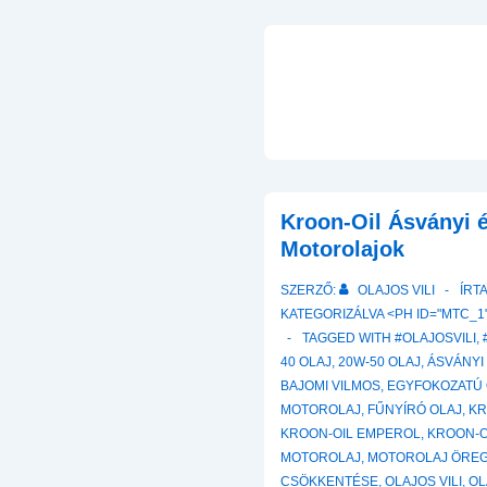
Kroon-Oil Ásványi é
Motorolajok
SZERZŐ:
OLAJOS VILI
ÍRT
KATEGORIZÁLVA <PH ID="MTC_1"
TAGGED WITH
#OLAJOSVILI
,
40 OLAJ
,
20W-50 OLAJ
,
ÁSVÁNYI
BAJOMI VILMOS
,
EGYFOKOZATÚ 
MOTOROLAJ
,
FŰNYÍRÓ OLAJ
,
KR
KROON-OIL EMPEROL
,
KROON-O
MOTOROLAJ
,
MOTOROLAJ ÖREG
CSÖKKENTÉSE
,
OLAJOS VILI
,
OL