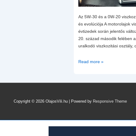
Az 5W-30 és a 0W-20 viszkoz
és evolúciója A motorolajok vis
évtizedek során jelentős vált
20. század második felében a
uralkodó viszkozitási osztály,
Az
Read more »
5W-
30
és
a
0W-
Copyright © 2026
OlajosVili.hu
| Powered by
Responsive Theme
20
viszkozitású
motorolajok
különbsége
és