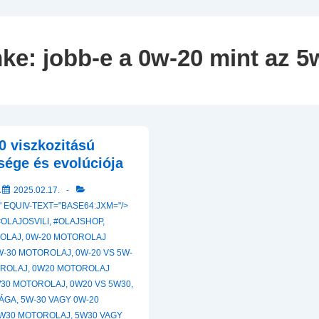
Navigation
mke:
jobb-e a 0w-20 mint az 5
0 viszkozitású
sége és evolúciója
A
2025.02.17.
 EQUIV-TEXT="BASE64:JXM="/>
#OLAJOSVILI
,
#OLAJSHOP
,
ROLAJ
,
0W-20 MOTOROLAJ
W-30 MOTOROLAJ
,
0W-20 VS 5W-
OROLAJ
,
0W20 MOTOROLAJ
W30 MOTOROLAJ
,
0W20 VS 5W30
,
SÁGA
,
5W-30 VAGY 0W-20
W30 MOTOROLAJ
,
5W30 VAGY