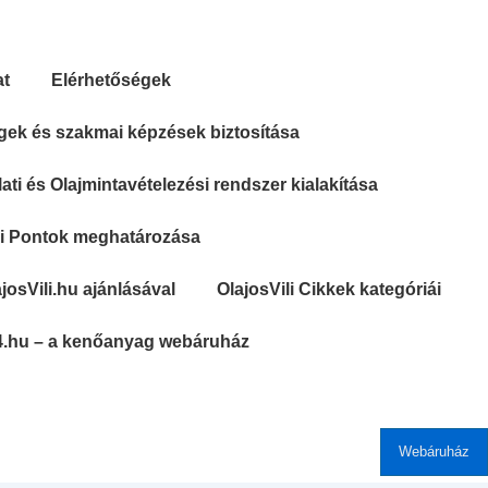
at
Elérhetőségek
gek és szakmai képzések biztosítása
ti és Olajmintavételezési rendszer kialakítása
si Pontok meghatározása
josVili.hu ajánlásával
OlajosVili Cikkek kategóriái
4.hu – a kenőanyag webáruház
Webáruház