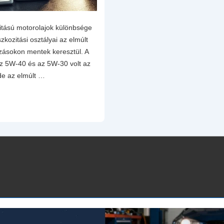
itású motorolajok különbsége
zkozitási osztályai az elmúlt
ozásokon mentek keresztül. A
z 5W-40 és az 5W-30 volt az
 de az elmúlt …