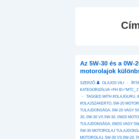
Cí
Az 5W-30 és a 0W-2
motorolajok különb
SZERZŐ:
OLAJOS VILI
ÍRT
KATEGORIZÁLVA <PH ID="MTC_1"
TAGGED WITH
#OLAJGURU
,
#OLAJSZAKERTO
,
0W-20 MOTO
TULAJDONSÁGA
,
0W-20 VAGY 5
30
,
0W-30 VS 5W-30
,
0W20 MOT
TULAJDONSÁGA
,
0W20 VAGY 5
5W-30 MOTOROLAJ TULAJDON
MOTOROLAJ
,
5W-30 VS 0W-20
,
5