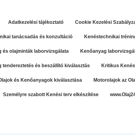
Adatkezelési tájékoztató
Cookie Kezelési Szabályz
ikai tanácsadás és konzultáció
Kenéstechnikai trénin
és olajminták laborvizsgálata
Kenőanyag laborvizsgála
tendereztetés és beszállító kiválasztás
Kritikus Kené
Olajok és Kenőanyagok kiválasztása
Motorolajok az Ola
Személyre szabott Kenési terv elkészítése
www.Olaj2
Secondary