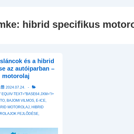
Navigation
mke:
hibrid specifikus motoro
sláncok és a hibrid
se az autóiparban –
d motorolaj
A
2024.07.24.
 EQUIV-TEXT="BASE64:JXM="/>
RTO
,
BAJOMI VILMOS
,
E-ICE
,
BRID MOTOROLAJ
,
HIBRID
ROLAJOK FEJLŐDÉSE
,