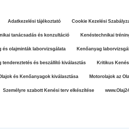
Adatkezelési tájékoztató
Cookie Kezelési Szabályz
ikai tanácsadás és konzultáció
Kenéstechnikai trénin
és olajminták laborvizsgálata
Kenőanyag laborvizsgála
tendereztetés és beszállító kiválasztás
Kritikus Kené
Olajok és Kenőanyagok kiválasztása
Motorolajok az Ola
Személyre szabott Kenési terv elkészítése
www.Olaj2
Secondary