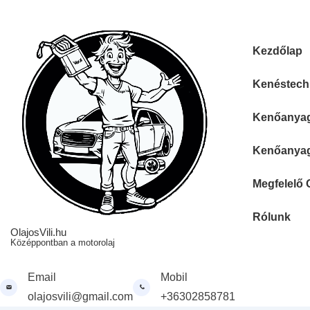
↓
Skip
to
Fő
Kezdőlap
Main
navigáció
Content
Kenéstechn
Kenőanyag 
Kenőanyag 
Megfelelő 
Rólunk
OlajosVili.hu
Középpontban a motorolaj
Email
Mobil
olajosvili@gmail.com
+36302858781