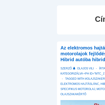
Cí
Az elektromos hajtá
motorolajok fejlődé
Hibrid autóba hibri
SZERZŐ:
OLAJOS VILI
ÍRT
KATEGORIZÁLVA <PH ID="MTC_1"
TAGGED WITH
#OLAJSZAKE
ELEKTROMOS HAJTÁSLÁNC
,
HI
SPECIFIKUS MOTOROLAJ
,
MOTO
OLAJSZAKAKÉRTŐ