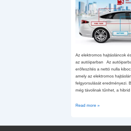
Az elektromos hajtásláncok és
az autóiparban Az autóiparb
erőfeszítés a nettó nulla kib
amely az elektromos hajtáslá
felgyorsulását eredményezi. B
még távolinak tűnhet, a hibri
Az
Read more »
elektromos
hajtásláncok
és