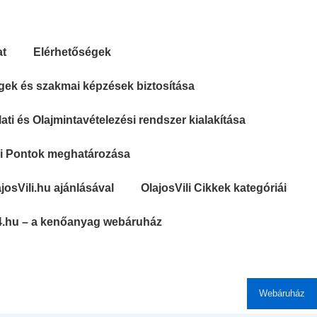
at
Elérhetőségek
gek és szakmai képzések biztosítása
ti és Olajmintavételezési rendszer kialakítása
si Pontok meghatározása
josVili.hu ajánlásával
OlajosVili Cikkek kategóriái
4.hu – a kenőanyag webáruház
Webáruház