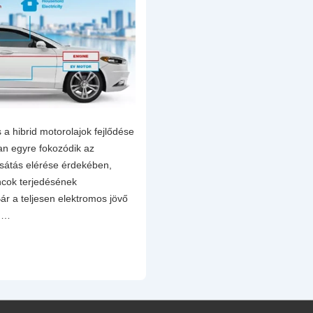
 a hibrid motorolajok fejlődése
an egyre fokozódik az
ocsátás elérése érdekében,
ncok terjedésének
ár a teljesen elektromos jövő
d …