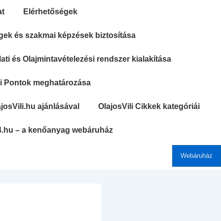
at
Elérhetőségek
gek és szakmai képzések biztosítása
ti és Olajmintavételezési rendszer kialakítása
si Pontok meghatározása
josVili.hu ajánlásával
OlajosVili Cikkek kategóriái
4.hu – a kenőanyag webáruház
Webáruház