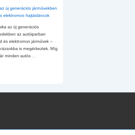
ika az új generációs
zedekben az autóiparban
id és elektromos járművek –
arázsokba is megérkeztek. Míg
már minden autós …