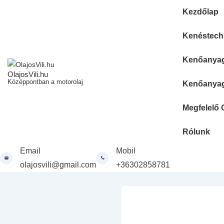
↓
Fő
Kezdőlap
Skip
navigáció
to
Kenéstechn
Main
Content
Kenőanyag 
OlajosVili.hu
Középpontban a motorolaj
Kenőanyag 
Megfelelő 
Rólunk
Email
Mobil
olajosvili@gmail.com
+36302858781