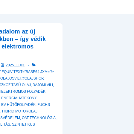
adalom az új
kben – így védik
s elektromos
A
2025.11.03.
 EQUIV-TEXT="BASE64:JXM="/>
#OLAJOSVILI
,
#OLAJSHOP
,
SZKOZITÁSÚ OLAJ
,
BAJOMI VILI
,
DIELEKTROMOS FOLYADÉK
,
,
ENERGIAHATÉKONY
,
EV HŰTŐFOLYADÉK
,
FUCHS
A
,
HIBRID MOTOROLAJ
,
ÁSVÉDELEM
,
OAT TECHNOLÓGIA
,
ILITÁS
,
SZINTETIKUS