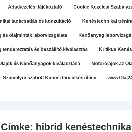
Adatkezelési tájékoztató
Cookie Kezelési Szabályz
ikai tanácsadás és konzultáció
Kenéstechnikai trénin
és olajminták laborvizsgálata
Kenőanyag laborvizsgála
tendereztetés és beszállító kiválasztás
Kritikus Kené
Olajok és Kenőanyagok kiválasztása
Motorolajok az Ola
Személyre szabott Kenési terv elkészítése
www.Olaj2
Secondary
Navigation
Címke:
hibrid kenéstechnika