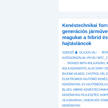
Kenéstechnikai forr
generációs járműve
magukat a hibrid é
hajtásláncok
SZERZŐ:
OLAJOS VILI
ÍRT
KATEGORIZÁLVA <PH ID="MTC_1"
TAGGED WITH
#OLAJGURU
,
#OLAJSZAKERTO
,
ALACSONY VI
BAJOMI VILMOS
,
CASTROL ON
,
ELEKTROMOS HAJTÓMŰ KENÉS
KENŐANYAG
,
EV HAJTÓMŰOLAJ
BLUEV
,
HIBRID KENÉSTECHNIK
KENŐANYAG FEJLESZTÉS
,
KOP
OLAJSHOP.HU
,
OXIDÁCIÓS STAB
KENŐANYAG