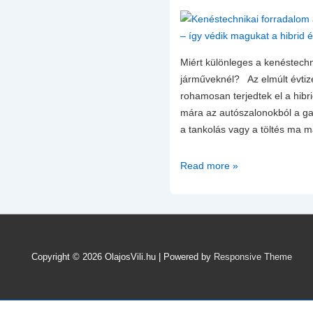
Miért különleges a kenéstechn
járműveknél? Az elmúlt évti
rohamosan terjedtek el a hibr
mára az autószalonokból a g
a tankolás vagy a töltés ma 
Kenéstechnikai
Read more »
forradalom
az
új
generációs
járművekben
Copyright © 2026
OlajosVili.hu
| Powered by
Responsive Theme
–
így
védik