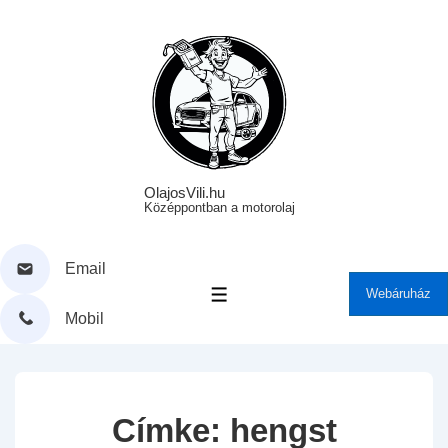
↓
Skip
to
Main
Content
OlajosVili.hu
Középpontban a motorolaj
Email
Webáruház
MENÜ
Mobil
Címke:
hengst