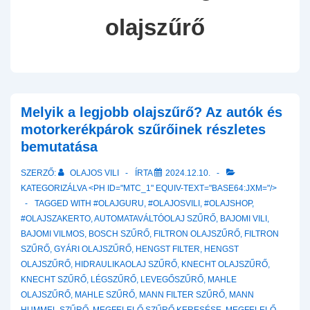
olajszűrő
Melyik a legjobb olajszűrő? Az autók és
motorkerékpárok szűrőinek részletes
bemutatása
SZERZŐ:
OLAJOS VILI
ÍRTA
2024.12.10.
KATEGORIZÁLVA <PH ID="MTC_1" EQUIV-TEXT="BASE64:JXM="/>
TAGGED WITH
#OLAJGURU
,
#OLAJOSVILI
,
#OLAJSHOP
,
#OLAJSZAKERTO
,
AUTOMATAVÁLTÓOLAJ SZŰRŐ
,
BAJOMI VILI
,
BAJOMI VILMOS
,
BOSCH SZŰRŐ
,
FILTRON OLAJSZŰRŐ
,
FILTRON
SZŰRŐ
,
GYÁRI OLAJSZŰRŐ
,
HENGST FILTER
,
HENGST
OLAJSZŰRŐ
,
HIDRAULIKAOLAJ SZŰRŐ
,
KNECHT OLAJSZŰRŐ
,
KNECHT SZŰRŐ
,
LÉGSZŰRŐ
,
LEVEGŐSZŰRŐ
,
MAHLE
OLAJSZŰRŐ
,
MAHLE SZŰRŐ
,
MANN FILTER SZŰRŐ
,
MANN