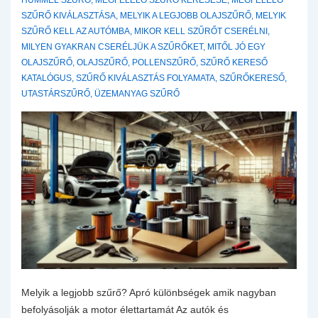
HUMMEL SZŰRŐ
,
MEGFELELŐ SZŰRŐ KERESÉSE
,
MEGFELELŐ
SZŰRŐ KIVÁLASZTÁSA
,
MELYIK A LEGJOBB OLAJSZŰRŐ
,
MELYIK
SZŰRŐ KELL AZ AUTÓMBA
,
MIKOR KELL SZŰRŐT CSERÉLNI
,
MILYEN GYAKRAN CSERÉLJÜK A SZŰRŐKET
,
MITŐL JÓ EGY
OLAJSZŰRŐ
,
OLAJSZŰRŐ
,
POLLENSZŰRŐ
,
SZŰRŐ KERESŐ
KATALÓGUS
,
SZŰRŐ KIVÁLASZTÁS FOLYAMATA
,
SZŰRŐKERESŐ
,
UTASTÁRSZŰRŐ
,
ÜZEMANYAG SZŰRŐ
Melyik a legjobb szűrő? Apró különbségek amik nagyban
befolyásolják a motor élettartamát Az autók és