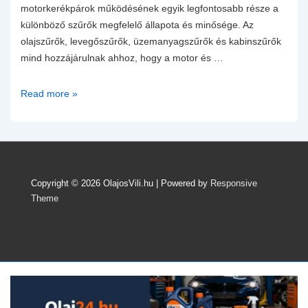
motorkerékpárok működésének egyik legfontosabb része a
különböző szűrők megfelelő állapota és minősége. Az
olajszűrők, levegőszűrők, üzemanyagszűrők és kabinszűrők
mind hozzájárulnak ahhoz, hogy a motor és …
Melyik
Read more »
a
legjobb
olajszűrő?
Az
autók
Copyright © 2026
OlajosVili.hu
| Powered by
Responsive
és
Theme
motorkerékpárok
szűrőinek
részletes
bemutatása