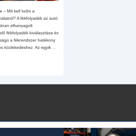
 – Mit kell tudni a
álatról? A fékfolyadék az autó
akran elhanyagolt
elő fékfolyadék kiválasztása és
sságú a fékrendszer hatékony
s közlekedéshez. Az egyik …