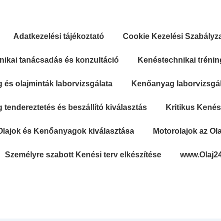
Adatkezelési tájékoztató
Cookie Kezelési Szabályz
ikai tanácsadás és konzultáció
Kenéstechnikai trénin
és olajminták laborvizsgálata
Kenőanyag laborvizsgála
tendereztetés és beszállító kiválasztás
Kritikus Kené
Olajok és Kenőanyagok kiválasztása
Motorolajok az Ola
Személyre szabott Kenési terv elkészítése
www.Olaj2
Secondary