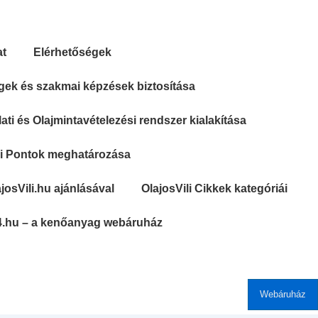
at
Elérhetőségek
gek és szakmai képzések biztosítása
ti és Olajmintavételezési rendszer kialakítása
si Pontok meghatározása
josVili.hu ajánlásával
OlajosVili Cikkek kategóriái
4.hu – a kenőanyag webáruház
Webáruház