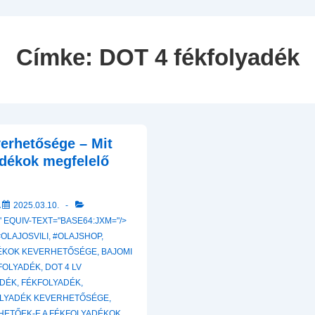
Navigation
Címke:
DOT 4 fékfolyadék
verhetősége – Mit
yadékok megfelelő
A
2025.03.10.
 EQUIV-TEXT="BASE64:JXM="/>
#OLAJOSVILI
,
#OLAJSHOP
,
DÉKOK KEVERHETŐSÉGE
,
BAJOMI
KFOLYADÉK
,
DOT 4 LV
ADÉK
,
FÉKFOLYADÉK
,
LYADÉK KEVERHETŐSÉGE
,
HETŐEK-E A FÉKFOLYADÉKOK
,