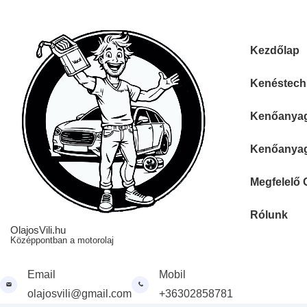
↓
Skip
to
Fő
Kezdőlap
Main
navigáció
Content
Kenéstechn
Kenőanyag 
Kenőanyag 
Megfelelő 
Rólunk
OlajosVili.hu
Középpontban a motorolaj
Email
Mobil
olajosvili@gmail.com
+36302858781