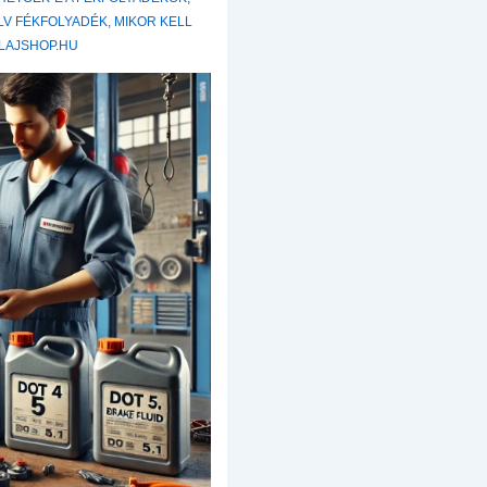
LV FÉKFOLYADÉK
,
MIKOR KELL
LAJSHOP.HU