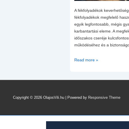
A fékfolyadékok keverhetősége
fékfolyadékok megfelelő haszn
egyik legfontosabb, mégis gy
karbantartási eleme. A megfel
időszakos cseréje kulcsfonto
működéséhez és a biztonságo
A
Read more »
fékfolyadékok
keverhetősége
–
Mit
kell
Copyright © 2026
OlajosVili.hu
| Powered by
Responsive Theme
tudni
a
fékfolyadékok
megfelelő
használatról?