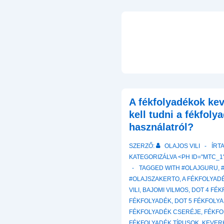
A fékfolyadékok ke
kell tudni a fékfol
használatról?
SZERZŐ:
OLAJOS VILI
ÍRT
KATEGORIZÁLVA <PH ID="MTC_1"
TAGGED WITH
#OLAJGURU
,
#OLAJSZAKERTO
,
A FÉKFOLYA
VILI
,
BAJOMI VILMOS
,
DOT 4 FÉ
FÉKFOLYADÉK
,
DOT 5 FÉKFOLY
FÉKFOLYADÉK CSERÉJE
,
FÉKFO
FÉKFOLYADÉK TÍPUSOK
,
KEVER