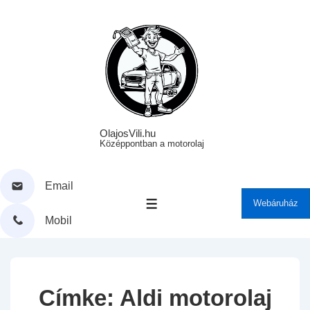
↓
Skip
to
Main
Content
OlajosVili.hu
Középpontban a motorolaj
Email
Webáruház
MENÜ
Mobil
Címke:
Aldi motorolaj