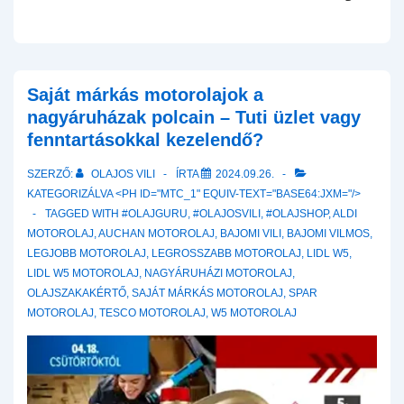
Saját márkás motorolajok a
nagyáruházak polcain – Tuti üzlet vagy
fenntartásokkal kezelendő?
SZERZŐ:
OLAJOS VILI
ÍRTA
2024.09.26.
KATEGORIZÁLVA <PH ID="MTC_1" EQUIV-TEXT="BASE64:JXM="/>
TAGGED WITH
#OLAJGURU
,
#OLAJOSVILI
,
#OLAJSHOP
,
ALDI
MOTOROLAJ
,
AUCHAN MOTOROLAJ
,
BAJOMI VILI
,
BAJOMI VILMOS
,
LEGJOBB MOTOROLAJ
,
LEGROSSZABB MOTOROLAJ
,
LIDL W5
,
LIDL W5 MOTOROLAJ
,
NAGYÁRUHÁZI MOTOROLAJ
,
OLAJSZAKAKÉRTŐ
,
SAJÁT MÁRKÁS MOTOROLAJ
,
SPAR
MOTOROLAJ
,
TESCO MOTOROLAJ
,
W5 MOTOROLAJ