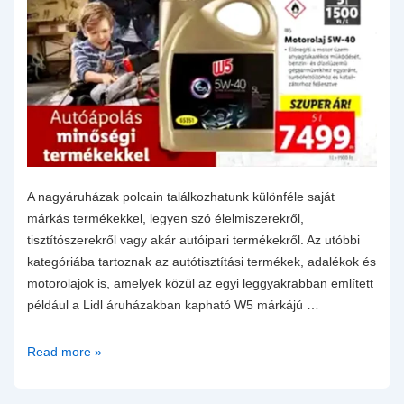
A nagyáruházak polcain találkozhatunk különféle saját
márkás termékekkel, legyen szó élelmiszerekről,
tisztítószerekről vagy akár autóipari termékekről. Az utóbbi
kategóriába tartoznak az autótisztítási termékek, adalékok és
motorolajok is, amelyek közül az egyi leggyakrabban említett
például a Lidl áruházakban kapható W5 márkájú …
Saját
Read more »
márkás
motorolajok